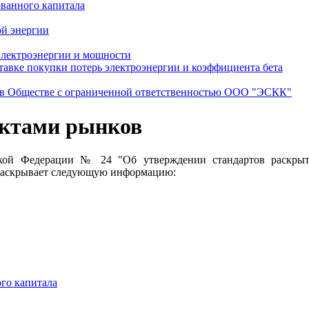
ванного капитала
ой энергии
электроэнергии и мощности
тавке покупки потерь электроэнергии и коэффициента бета
 в Обществе с ограниченной ответственностью ООО "ЭСКК"
ектами рынков
йской Федерации № 24 "Об утверждении стандартов раскры
 раскрывает следующую информацию:
го капитала