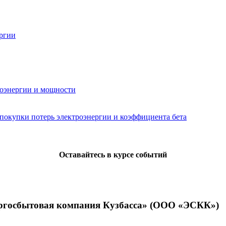
ергии
роэнергии и мощности
покупки потерь электроэнергии и коэффициента бета
Оставайтесь в курсе событий
ергосбытовая компания Кузбасса» (ООО «ЭСКК»)